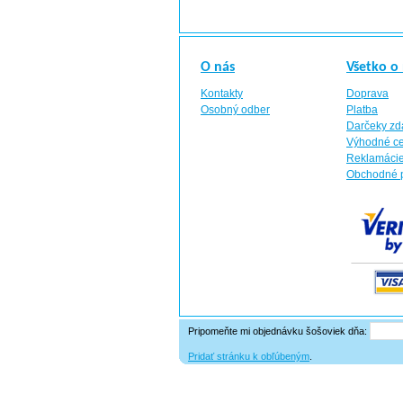
O nás
Všetko o
Kontakty
Doprava
Osobný odber
Platba
Darčeky z
Výhodné c
Reklamáci
Obchodné 
Pripomeňte mi objednávku šošoviek dňa:
Pridať stránku k obľúbeným
.