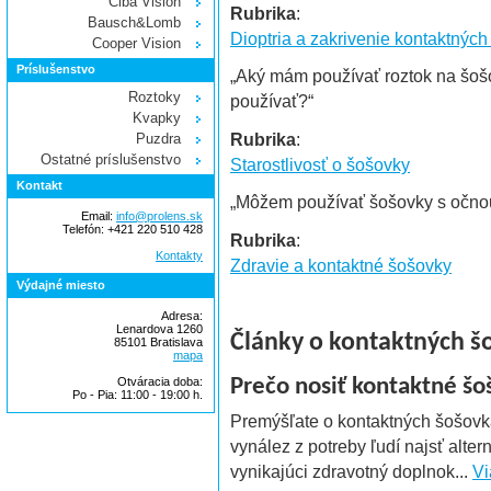
Ciba Vision
Rubrika
:
Bausch&Lomb
Dioptria a zakrivenie kontaktných
Cooper Vision
Príslušenstvo
„Aký mám používať roztok na šoš
Roztoky
používať?“
Kvapky
Rubrika
:
Puzdra
Ostatné príslušenstvo
Starostlivosť o šošovky
Kontakt
„Môžem používať šošovky s očnou 
Email:
info@prolens.sk
Telefón: +421 220 510 428
Rubrika
:
Kontakty
Zdravie a kontaktné šošovky
Výdajné miesto
Adresa:
Lenardova 1260
Články o kontaktných š
85101 Bratislava
mapa
Otváracia doba:
Prečo nosiť kontaktné šo
Po - Pia: 11:00 - 19:00 h.
Premýšľate o kontaktných šošovk
vynález z potreby ľudí najsť alte
vynikajúci zdravotný doplnok...
Vi