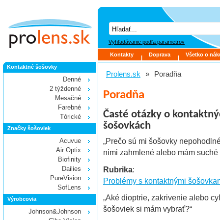
Vyhľadávanie podľa parametrov
Kontakty
Doprava
Všetko o ná
|
|
Kontaktné šošovky
Prolens.sk
»
Poradňa
Denné
2 týždenné
Poradňa
Mesačné
Farebné
Časté otázky o kontaktn
Tórické
šošovkách
Značky šošoviek
„Prečo sú mi šošovky nepohodlné
Acuvue
Air Optix
nimi zahmlené alebo mám suché 
Biofinity
Rubrika
:
Dailies
PureVision
Problémy s kontaktnými šošovka
SofLens
„Aké dioptrie, zakrivenie alebo cy
Výrobcovia
šošoviek si mám vybrať?“
Johnson&Johnson