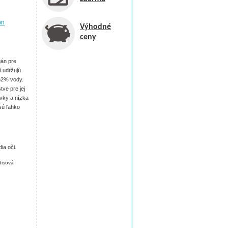
on
Výhodné
ceny
gán pre
í udržujú
 62% vody.
tve pre jej
vky a nízka
sú ľahko
ia oči.
disová