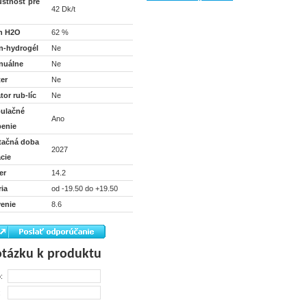
ustnosť pre
42 Dk/t
h H2O
62 %
ón-hydrogél
Ne
nuálne
Ne
ter
Ne
tor rub-líc
Ne
ulačné
Ano
benie
tačná doba
2027
ácie
er
14.2
ria
od -19.50 do +19.50
venie
8.6
tázku k produktu
:
: