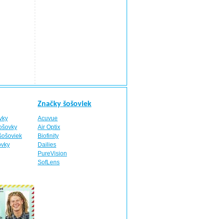
Značky šošoviek
vky
Acuvue
šošovky
Air Optix
šošoviek
Biofinity
ovky
Dailies
PureVision
SofLens