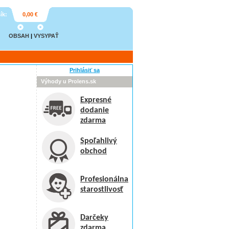
ík:
0,00 €
OBSAH
|
VYSYPAŤ
Prihlásiť sa
Výhody u Prolens.sk
Expresné
dodanie
zdarma
Spoľahlivý
obchod
Profesionálna
starostlivosť
Darčeky
zdarma