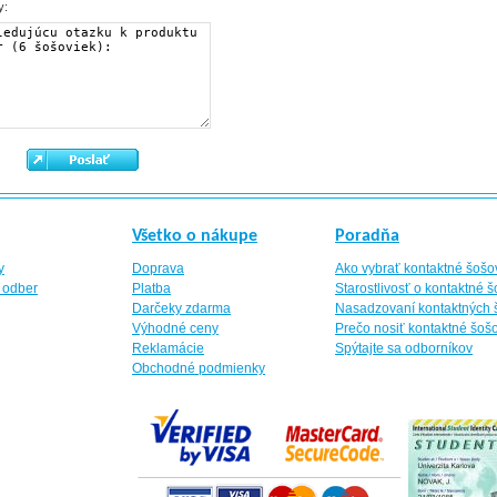
y:
Všetko o nákupe
Poradňa
y
Doprava
Ako vybrať kontaktné šošo
 odber
Platba
Starostlivosť o kontaktné 
Darčeky zdarma
Nasadzovaní kontaktných 
Výhodné ceny
Prečo nosiť kontaktné šoš
Reklamácie
Spýtajte sa odborníkov
Obchodné podmienky