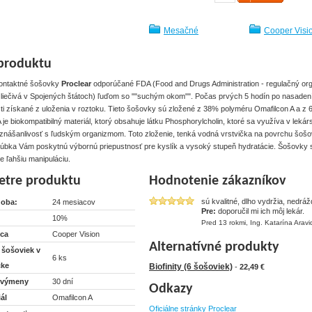
Mesačné
Cooper Visi
produktu
ontaktné šošovky
Proclear
odporúčané FDA (Food and Drugs Administration - regulačný or
a liečivá v Spojených štátoch) ľuďom so ""suchým okom"". Počas prvých 5 hodín po nasaden
ti získané z uloženia v roztoku. Tieto šošovky sú zložené z 38% polyméru Omafilcon A a z
 je biokompatibilný materiál, ktorý obsahuje látku Phosphorylcholin, ktoré sa využíva v lekárs
 znášanlivosť s ľudským organizmom. Toto zloženie, tenká vodná vrstvička na povrchu šošo
rúbka Vám poskytnú výbornú priepustnosť pre kyslík a vysoký stupeň hydratácie. Šošovky 
e ľahšiu manipuláciu.
etre produktu
Hodnotenie zákazníkov
sú kvalitné, dlho vydržia, nedrážd
doba:
24 mesiacov
Pre:
doporučil mi ich môj lekár.
10%
Pred 13 rokmi, Ing. Katarína Aravi
ca
Cooper Vision
Alternatívné produkty
 šošoviek v
6 ks
čke
Biofinity (6 šošoviek)
-
22,49 €
 výmeny
30 dní
Odkazy
ál
Omafilcon A
Oficiálne stránky Proclear