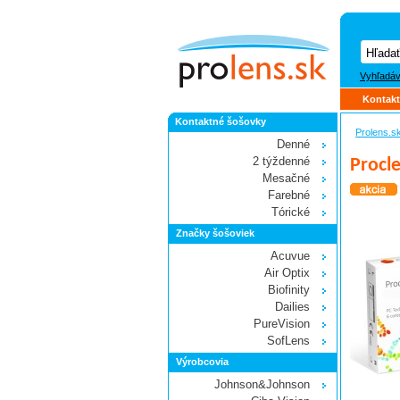
Vyhľadáv
Kontakt
Kontaktné šošovky
Prolens.s
Denné
2 týždenné
Procle
Mesačné
Farebné
Tórické
Značky šošoviek
Acuvue
Air Optix
Biofinity
Dailies
PureVision
SofLens
Výrobcovia
Johnson&Johnson