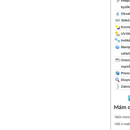
Priep
kyslík
Obsa
Silik
Konti
UV-fil
Indiká
Manip
zafar
Orien
expir
Priem
Diopt
Zakri
Mám o
Vaše meno
Váš e-mail