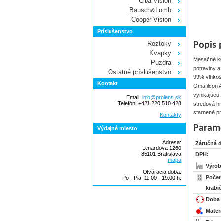
Ciba Vision
Bausch&Lomb
Cooper Vision
Príslušenstvo
Roztoky
Popis 
Kvapky
Mesačné k
Puzdra
potraviny 
Ostatné príslušenstvo
99% vlhkos
Kontakt
Omafilcon A
vynikajúcu
Email:
info@prolens.sk
Telefón: +421 220 510 428
stredová h
sfarbené pr
Kontakty
Param
Výdajné miesto
Adresa:
Záručná 
Lenardova 1260
85101 Bratislava
DPH:
mapa
Výrob
Otváracia doba:
Počet
Po - Pia: 11:00 - 19:00 h.
krabi
Doba
Materi