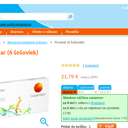
Koš
anie podľa parametrov
y
Doprava
Všetko o nákupe
Poradňa
|
|
|
k
»
Mesačné kontaktné šošovky
»
Proclear (6 šošoviek)
ar (6 šošoviek)
1 hodnotení
21,79 €
cena s DPH
dioptria
zakrivenie
priemer
Skladom väčšina variantov
za 9 dní
k odberu v
Bratislave
za 5 dní
u vás pri objednaní do pondelok
17:00
Kedy tovar dostanem?
aktualizované dnes 7:05
Pridať do košíku: