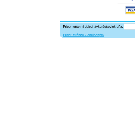
Pripomeňte mi objednávku šošoviek dňa:
Pridať stránku k obľúbeným
.