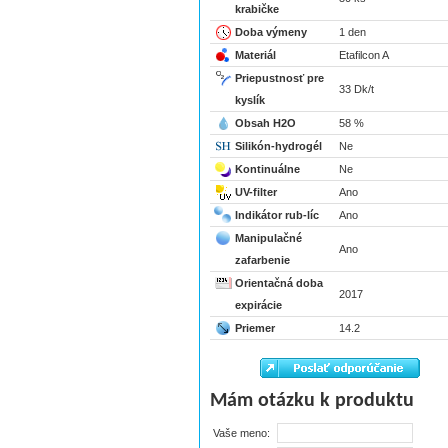
krabičke
Doba výmeny
1 den
Materiál
Etafilcon A
Priepustnosť pre
33 Dk/t
kyslík
Obsah H2O
58 %
Silikón-hydrogél
Ne
Kontinuálne
Ne
UV-filter
Ano
Indikátor rub-líc
Ano
Manipulačné
Ano
zafarbenie
Orientačná doba
2017
expirácie
Priemer
14.2
Mám otázku k produktu
Vaše meno: