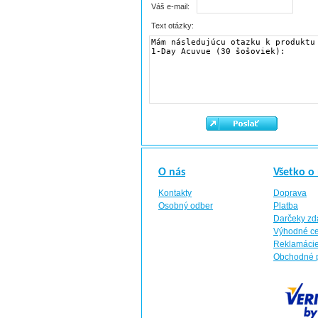
Váš e-mail:
Text otázky:
O nás
Všetko o
Kontakty
Doprava
Osobný odber
Platba
Darčeky z
Výhodné c
Reklamáci
Obchodné 