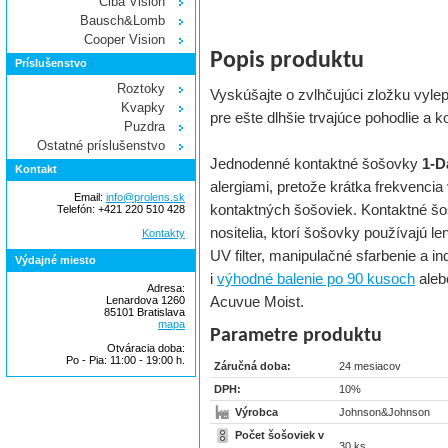
Ciba Vision
Bausch&Lomb
Cooper Vision
Popis produktu
Príslušenstvo
Roztoky
Vyskúšajte o zvlhčujúci zložku vyl
Kvapky
pre ešte dlhšie trvajúce pohodlie a 
Puzdra
Ostatné príslušenstvo
Jednodenné kontaktné šošovky
1-D
Kontakt
alergiami, pretože krátka frekvenci
Email:
info@prolens.sk
kontaktných šošoviek. Kontaktné š
Telefón: +421 220 510 428
nositelia, ktorí šošovky používajú l
Kontakty
UV filter, manipulačné sfarbenie a i
Výdajné miesto
i
výhodné balenie po 90 kusoch
aleb
Adresa:
Acuvue Moist.
Lenardova 1260
85101 Bratislava
mapa
Parametre produktu
Otváracia doba:
Po - Pia: 11:00 - 19:00 h.
Záručná doba:
24 mesiacov
DPH:
10%
Výrobca
Johnson&Johnson
Počet šošoviek v
30 ks