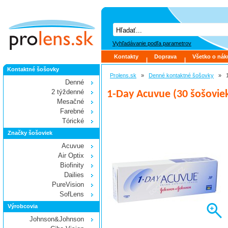
Vyhľadávanie podľa parametrov
Kontakty
Doprava
Všetko o ná
|
|
Kontaktné šošovky
Prolens.sk
»
Denné kontaktné šošovky
»
Denné
2 týždenné
1-Day Acuvue (30 šošovie
Mesačné
Farebné
Tórické
Značky šošoviek
Acuvue
Air Optix
Biofinity
Dailies
PureVision
SofLens
Výrobcovia
Johnson&Johnson