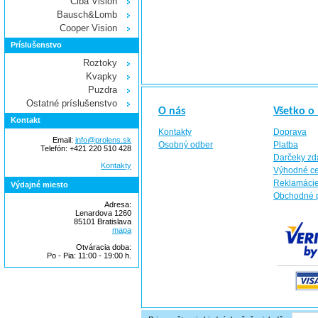
Ciba Vision
Bausch&Lomb
Cooper Vision
Príslušenstvo
Roztoky
Kvapky
Puzdra
Ostatné príslušenstvo
O nás
Všetko o
Kontakt
Kontakty
Doprava
Email:
info@prolens.sk
Osobný odber
Platba
Telefón: +421 220 510 428
Darčeky z
Kontakty
Výhodné c
Reklamáci
Výdajné miesto
Obchodné 
Adresa:
Lenardova 1260
85101 Bratislava
mapa
Otváracia doba:
Po - Pia: 11:00 - 19:00 h.