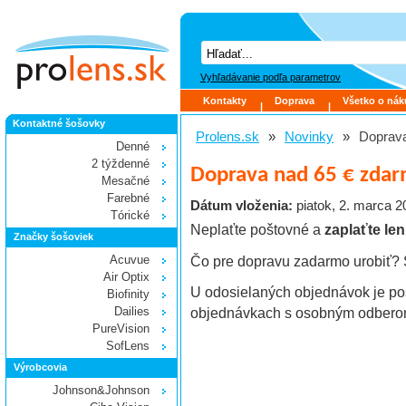
Vyhľadávanie podľa parametrov
Kontakty
Doprava
Všetko o ná
|
|
Kontaktné šošovky
Prolens.sk
»
Novinky
»
Doprava
Denné
2 týždenné
Doprava nad 65 € zda
Mesačné
Farebné
Dátum vloženia:
piatok, 2. marca 2
Tórické
Neplaťte poštovné a
zaplaťte len
Značky šošoviek
Čo pre dopravu zadarmo urobiť? S
Acuvue
Air Optix
U odosielaných objednávok je po
Biofinity
Dailies
objednávkach s osobným odbero
PureVision
SofLens
Výrobcovia
Johnson&Johnson