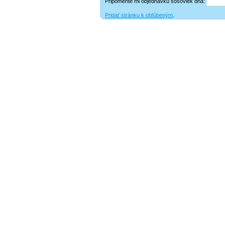
Pripomeňte mi objednávku šošoviek dňa:
Pridať stránku k obľúbeným
.